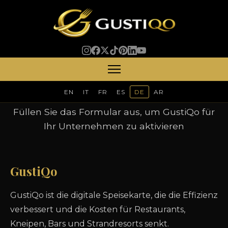
Aktivierung Anfordern
EN
IT
FR
ES
DE
AR
Füllen Sie das Formular aus, um GustiQo für
Ihr Unternehmen zu aktivieren
GustiQo
GustiQo ist die digitale Speisekarte, die die Effizienz
verbessert und die Kosten für Restaurants,
Kneipen, Bars und Strandresorts senkt.