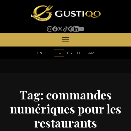
EN
IT
FR
ES
DE
AR
Tag:
commandes
numériques pour les
restaurants