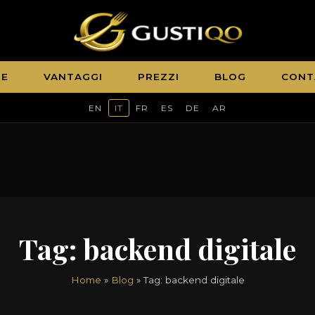
E
VANTAGGI
PREZZI
BLOG
CONT
EN
IT
FR
ES
DE
AR
Tag:
backend digitale
Home
»
Blog
» Tag:
backend digitale