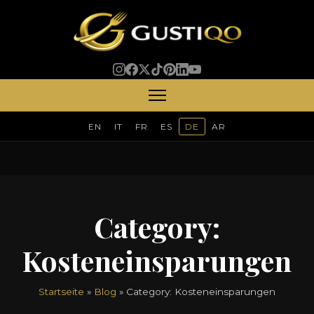
EN
IT
FR
ES
DE
AR
Category:
Kosteneinsparungen
Startseite
»
Blog
» Category:
Kosteneinsparungen