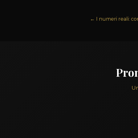
← I numeri reali: 
Pron
Un