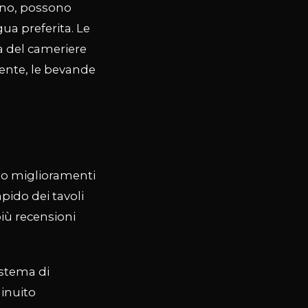
dono, possono
ua preferita. Le
a del cameriere
mente, le bevande
ano miglioramenti
apido dei tavoli
 più recensioni
stema di
minuito