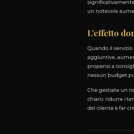
significativamente
un notevole aument
L’effetto do
Quando il servizio
aggiuntive, aumen
propensi a consigl
nessun budget pub
Che gestiate un ri
chiaro: ridurre i t
del cliente e far cr