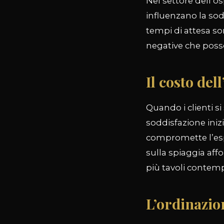
Nel settore dell’osp
influenzano la sod
tempi di attesa so
negative che posso
Il costo dell
Quando i clienti si
soddisfazione iniz
compromette l’espe
sulla spiaggia affo
più tavoli conte
L’ordinazio