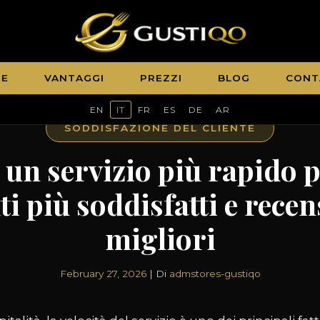
E
VANTAGGI
PREZZI
BLOG
CONT
EN
IT
FR
ES
DE
AR
SODDISFAZIONE DEL CLIENTE
un servizio più rapido p
ti più soddisfatti e rece
migliori
February 27, 2026
| Di
admstores-gustiqo