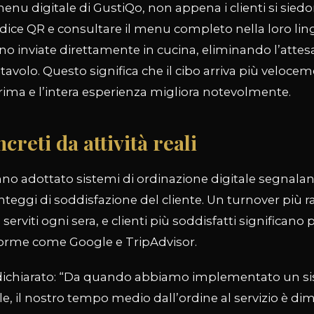
menu digitale di GustiQo, non appena i clienti si sie
ice QR e consultare il menu completo nella loro ling
o inviate direttamente in cucina, eliminando l’attes
 tavolo. Questo significa che il cibo arriva più veloce
ima e l’intera esperienza migliora notevolmente.
ncreti da attività reali
anno adottato sistemi di ordinazione digitale segnal
unteggi di soddisfazione del cliente. Un turnover più r
i serviti ogni sera, e clienti più soddisfatti significano
aforme come Google e TripAdvisor.
 dichiarato: “Da quando abbiamo implementato un si
le, il nostro tempo medio dall’ordine al servizio è di