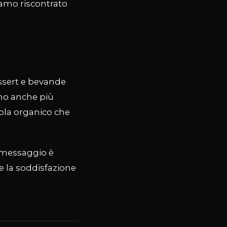
iamo riscontrato
essert e bevande
ono anche più
rola organico che
l messaggio è
re la soddisfazione