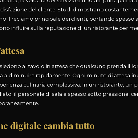
italità, la velocità del servizio è uno dei principali fat
disfazione del cliente. Studi dimostrano costanteme
no il reclamo principale dei clienti, portando spesso 
no influire sulla reputazione di un ristorante per me
’attesa
 siedono al tavolo in attesa che qualcuno prenda il lor
ia a diminuire rapidamente. Ogni minuto di attesa inu
rienza culinaria complessiva. In un ristorante, un 
llato, il personale di sala è spesso sotto pressione, c
mporaneamente.
ne digitale cambia tutto