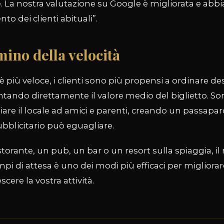
. La nostra valutazione su Google è migliorata e abb
o dei clienti abituali”.
mino della velocità
 è più veloce, i clienti sono più propensi a ordinare d
tando direttamente il valore medio del biglietto. S
iare il locale ad amici e parenti, creando un passapa
blicitario può eguagliare.
storante, un pub, un bar o un resort sulla spiaggia, i
empi di attesa è uno dei modi più efficaci per migliora
escere la vostra attività.