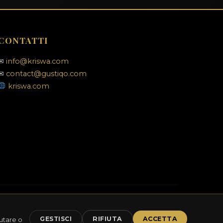
CONTATTI
✉
info@kriswa.com
✉
contact@gustiqo.com
kriswa.com
com
GESTISCI
RIFIUTA
ACCETTA
iutare o