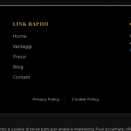
LINK RAPIDI
Home
Vantaggi
Prezzi
Blog
Contatti
|
Privacy Policy
Cookie Policy
026 GustiQo. Tutti i diritti riservati. | Credits:
kriswa.com
|
info@kriswa.
to e cookie di terze parti per analisi e marketing. Puoi accettare, rif