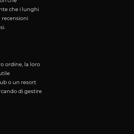
tori che
nte che i lunghi
a recensioni
si.
o ordine, la loro
tile
pub o un resort
ercando di gestire