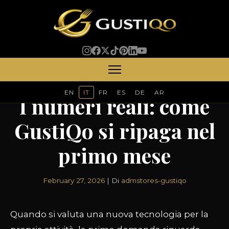
RISPARMIO SUI COSTI
EN
IT
FR
ES
DE
AR
I numeri reali: come
GustiQo si ripaga nel
primo mese
February 27, 2026
| Di
admstores-gustiqo
Quando si valuta una nuova tecnologia per la