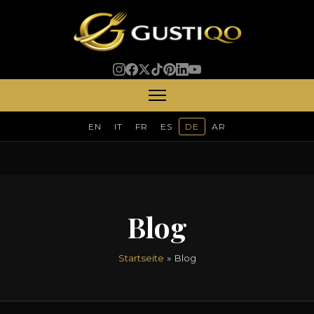
EN
IT
FR
ES
DE
AR
Blog
Startseite
» Blog